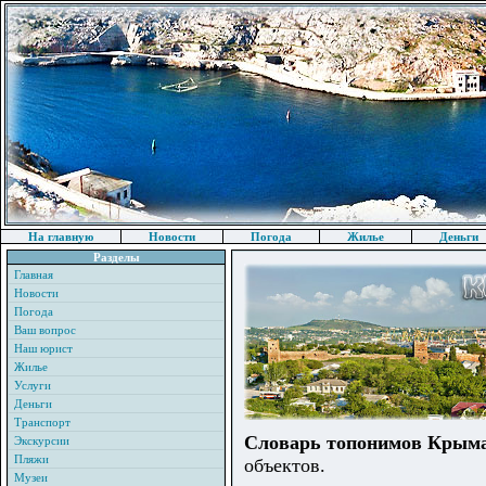
На главную
Новости
Погода
Жилье
Деньги
Разделы
Главная
Новости
Погода
Ваш вопрос
Наш юрист
Жилье
Услуги
Деньги
Транспорт
Словарь топонимов Крым
Экскурсии
Пляжи
объектов.
Музеи