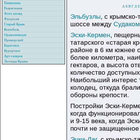
Памятники
А
Б
В
Г
Д
Е
Развлечения
Фото взгляд
Эльбузлы
, с крымско-
Феодосия
шоссе между
Судаком
Старый Крым
Коктебель
Эски-Кермен
, пещерны
Орджоникидзе
Приморский
татарского «старая к
Береговое
районе в 6 км южнее 
Курортное
более километра, наи
Арт-галерея
Легенды Крыма
гектаров, а высота о
количество доступных
Наибольший интерес т
колодец, откуда брал
обороны крепости.
Постройки Эски-Керме
когда функционирова
и 9-15 века, когда Э
почти не защищенное
Эчки-Даг
, с крымско-т