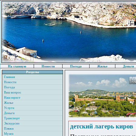
На главную
Новости
Погода
Жилье
Деньги
Разделы
Главная
Новости
Погода
Ваш вопрос
Наш юрист
Жилье
Услуги
Деньги
Транспорт
Экскурсии
детский лагерь киров
Пляжи
Музеи