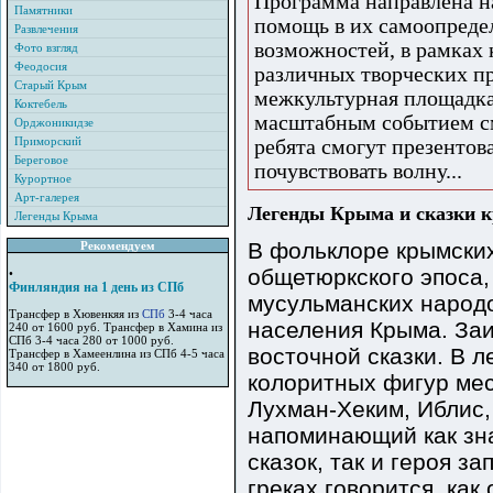
Программа направлена на
Памятники
помощь в их самоопреде
Развлечения
возможностей, в рамках 
Фото взгляд
Феодосия
различных творческих пр
Старый Крым
межкультурная площадка
Коктебель
масштабным событием см
Орджоникидзе
Приморский
ребята смогут презентов
Береговое
почувствовать волну...
Курортное
Арт-галерея
Легенды Крыма и сказки 
Легенды Крыма
В фольклоре крымски
Рекомендуем
общетюркского эпоса,
•
Финляндия на 1 день из СПб
мусульманских народо
Трансфер в Хювенкяя из
СПб
3-4 часа
населения Крыма. За
240 от 1600 руб. Трансфер в Хамина из
СПб 3-4 часа 280 от 1000 руб.
восточной сказки. В л
Трансфер в Хамеенлина из СПб 4-5 часа
340 от 1800 руб.
колоритных фигур ме
Лухман-Хеким, Иблис,
напоминающий как зна
сказок, так и героя з
греках говорится, как