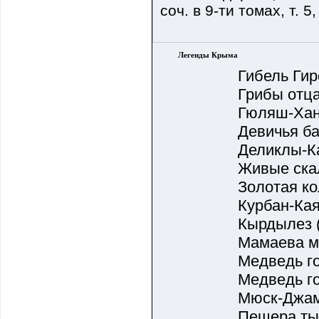
соч. в 9-ти томах, т. 5,
Легенды Крыма
Гибель Гир
Грибы отца
Гюляш-Хан
Девичья ба
Деликлы-Ка
Живые скал
Золотая к
Курбан-Кая
Кырдылез 
Мамаева м
Медведь го
Медведь го
Мюск-Джами
Пещера тыс