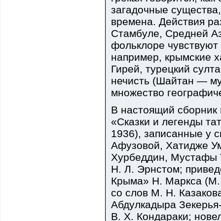
загадочные существа
времена. Действия ра
Стамбуле, Средней Аз
фольклоре чувствуют 
например, крымские х
Гирей, турецкий султ
нечисть (Шайтан — му
множество географич
В настоящий сборник 
«Сказки и легенды та
1936), записанные у 
Афузовой, Хатидже У
Хурбеддин, Мустафы Т
Н. Л. Эрнстом; приве
Крыма» Н. Маркса (М.,
со слов М. Н. Казаков
Абдулкадыра Зекерья-
В. X. Кондараки; нове