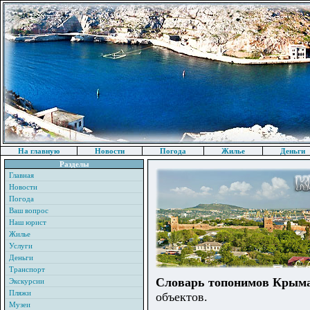
На главную
Новости
Погода
Жилье
Деньги
Разделы
Главная
Новости
Погода
Ваш вопрос
Наш юрист
Жилье
Услуги
Деньги
Транспорт
Словарь топонимов Крым
Экскурсии
Пляжи
объектов.
Музеи