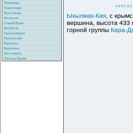
Памятники
А
Б
В
Г
Д
Е
Развлечения
Фото взгляд
Ыкылмак-Кая
, с крым
Феодосия
вершина, высота 433 
Старый Крым
Коктебель
горной группы
Кара-Д
Орджоникидзе
Приморский
Береговое
Курортное
Арт-галерея
Легенды Крыма