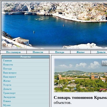
На главную
Новости
Погода
Жилье
Деньги
Разделы
Главная
Новости
Погода
Ваш вопрос
Наш юрист
Жилье
Услуги
Деньги
Транспорт
Словарь топонимов Крым
Экскурсии
Пляжи
объектов.
Музеи