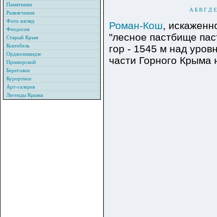
Памятники
А
Б
В
Г
Д
Е
Развлечения
Фото взгляд
Роман-Кош
, искаженн
Феодосия
"лесное пастбище пас
Старый Крым
Коктебель
гор - 1545 м над уро
Орджоникидзе
части Горного Крыма 
Приморский
Береговое
Курортное
Арт-галерея
Легенды Крыма