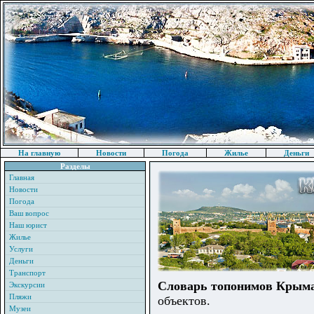
На главную
Новости
Погода
Жилье
Деньги
Разделы
Главная
Новости
Погода
Ваш вопрос
Наш юрист
Жилье
Услуги
Деньги
Транспорт
Словарь топонимов Крым
Экскурсии
Пляжи
объектов.
Музеи