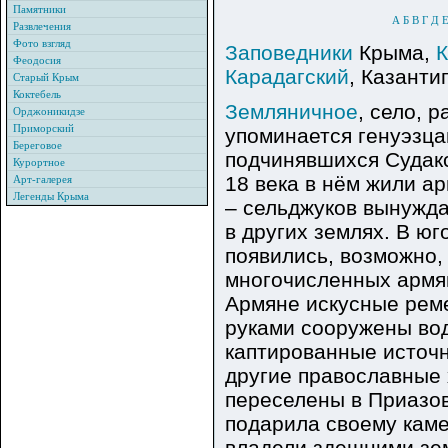
Памятники
А
Б
В
Г
Д
Развлечения
Фото взгляд
Заповедники
Крыма
,
Феодосия
Карадагский
, Казанти
Старый Крым
Коктебель
Земляничное
, село, 
Орджоникидзе
Приморский
упоминается генуэзцам
Береговое
подчинявшихся Судакс
Курортное
18 века в нём жили а
Арт-галерея
Легенды Крыма
– сельджуков вынужд
в других землях. В ю
появились, возможно,
многочисленных армян
Армяне искусные рем
руками сооружены во
каптированные источ
другие православные
переселены в Приазо
подарила своему каме
владели здешними зем