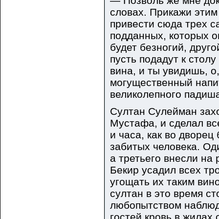
— Позволь же мне дока
словах. Прикажи этим 
привести сюда трех с
подданных, которых он
будет безногий, друго
пусть подадут к стол
вина, и ты увидишь, о
могущественный напи
великолепного падиша
Султан Сулейман захо
Мустафа, и сделал все
и часа, как во дворец
забитых человека. Од
а третьего внесли на р
Бекир усадил всех тр
угощать их таким вино
султан в это время ст
любопытством наблюд
гостей кровь в жилах