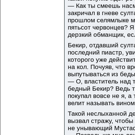
— Как ты смеешь нас
закричал в гневе султ
прошлом селямлыке мо
пятьсот червонцев? Я
дерзкий обманщик, ес
Бекир, отдавший султ
последний пиастр, уви
которого уже действи
на кол. Почуяв, что в
выпутываться из беды,
— О, властитель над 
бедный Бекир? Ведь тв
покупал вовсе не я, а
велит называть вином
Такой неслыханной де
вызвал стражу, чтобы
не унывающий Мустаф