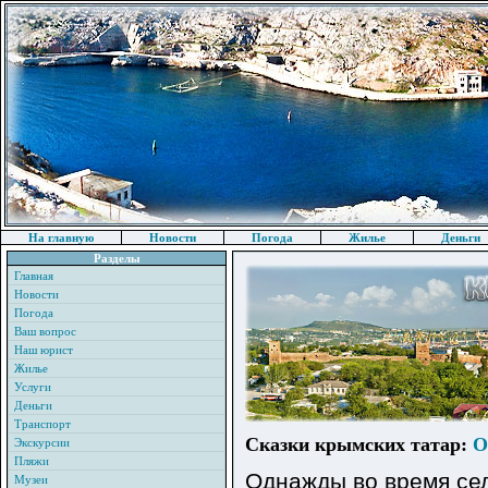
На главную
Новости
Погода
Жилье
Деньги
Разделы
Главная
Новости
Погода
Ваш вопрос
Наш юрист
Жилье
Услуги
Деньги
Транспорт
Сказки крымских татар:
Экскурсии
Пляжи
Однажды во время се
Музеи