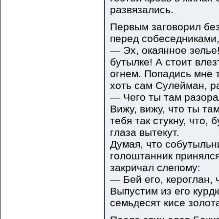
развязались.
Первым заговорил без
перед собеседниками,
— Эх, окаянное зелье!
бутылке! А стоит влез
огнем. Попадись мне то
хоть сам Сулейман, р
— Чего ты там разора
Вижу, вижу, что ты та
тебя так стукну, что, 
глаза вытекут.
Думая, что собутыльн
голоштанник принялся
закричал слепому:
— Бей его, кероглан, 
Выпустим из его курд
семьдесят кисе золот