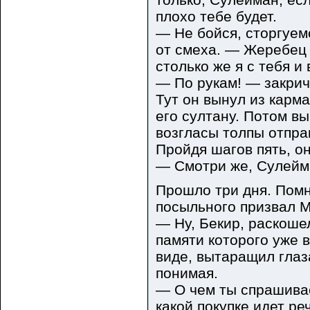
плохо тебе будет.
— Не бойся, сторгуем
от смеха. — Жеребец 
столько же я с тебя и 
— По рукам! — закрич
Тут он вынул из карм
его султану. Потом в
возгласы толпы отпра
Пройдя шагов пять, он
— Смотри же, Сулейм
Прошло три дня. Помн
посыльного призвал М
— Ну, Бекир, раскоше
памяти которого уже 
виде, вытаращил глаз
понимая.
— О чем ты спрашива
какой покупке идет ре