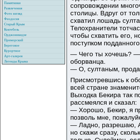
Памятники
сопровождении много
Развлечения
столицы. Вдруг от то
Фото взгляд
Феодосия
схватил лошадь султан
Старый Крым
Телохранители тотчас
Коктебель
чтобы схватить его, 
Орджоникидзе
Приморский
поступком подданного
Береговое
Курортное
— Чего ты хочешь? — 
Арт-галерея
оборванца.
Легенды Крыма
— О, султаным, прода
Присмотревшись к обо
всей стране знаменит
Выходка Бекира так п
рассмеялся и сказал:
— Хорошо, Бекир, я пр
позволь мне, пожалуйс
— Ладно, разрешаю, А
но скажи сразу, сколь
только, Сулейман, ес