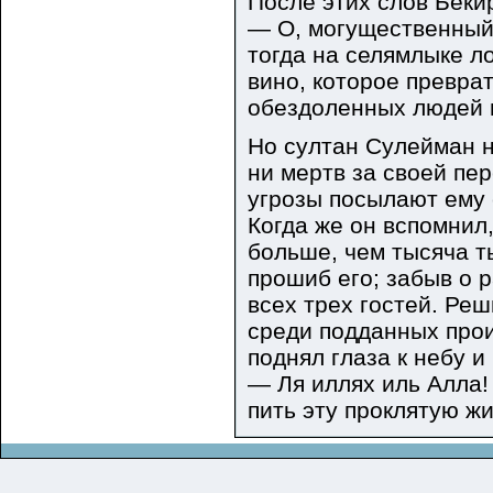
После этих слов Беки
— О, могущественный 
тогда на селямлыке ло
вино, которое превра
обездоленных людей и
Но султан Сулейман н
ни мертв за своей пе
угрозы посылают ему 
Когда же он вспомнил,
больше, чем тысяча т
прошиб его; забыв о р
всех трех гостей. Ре
среди подданных прои
поднял глаза к небу и
— Ля иллях иль Алла!
пить эту проклятую жи