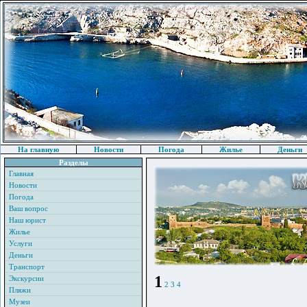
На главную
Новости
Погода
Жилье
Деньги
Разделы
Главная
Новости
Погода
Ваш вопрос
Наш юрист
Жилье
Услуги
Деньги
Транспорт
1
Экскурсии
2
3
4
Пляжи
Музеи