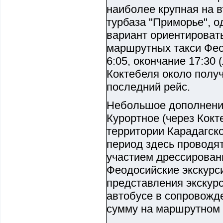
наиболее крупная на в
турбаза "Приморье", о
вариант ориентироват
маршрутных такси Феод
6:05, окончание 17:30 
Коктебеля около получ
последний рейс.
Небольшое дополнение
Курортное (через Кок
территории Карадагско
период здесь проводя
участием дрессирован
Феодосийские экскурс
представления экскурс
автобусе в сопровожд
сумму на маршрутном 