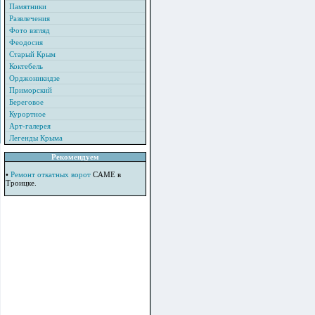
Памятники
Развлечения
Фото взгляд
Феодосия
Старый Крым
Коктебель
Орджоникидзе
Приморский
Береговое
Курортное
Арт-галерея
Легенды Крыма
Рекомендуем
•
Ремонт откатных ворот
CAME в
Троицке.