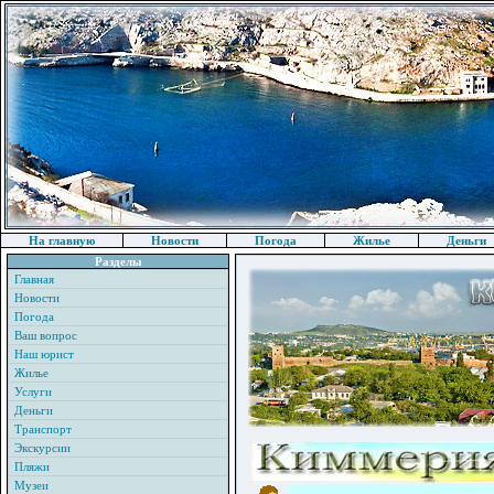
На главную
Новости
Погода
Жилье
Деньги
Разделы
Главная
Новости
Погода
Ваш вопрос
Наш юрист
Жилье
Услуги
Деньги
Транспорт
Экскурсии
Пляжи
Музеи