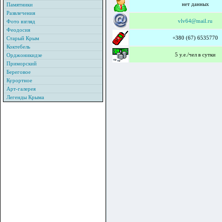
нет данных
Памятники
Развлечения
vlv64@mail.ru
Фото взгляд
Феодосия
+380 (67) 6535770
Старый Крым
Коктебель
5 у.е./чел в сутки
Орджоникидзе
Приморский
Береговое
Курортное
Арт-галерея
Легенды Крыма