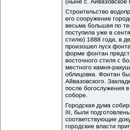
(ныне с. Айвазовское 
Строительство водопр
его сооружение город
весьма большая по те
поступила уже в сентя
стилю) 1888 года, в 
произошел пуск фонта
форме фонтан предст
восточного стиля с б
местного камня-ракуш
облицовка. Фонтан был
Айвазовского. Закладк
после богослужения 
соборе.
Городская дума соби
III, были подготовле
соответствующие док
городские власти при