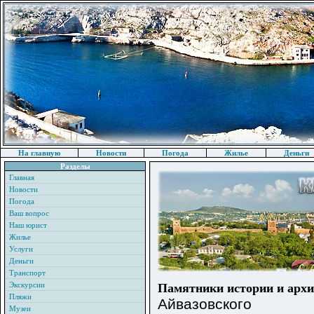
На главную
Новости
Погода
Жилье
Деньги
Разделы
Главная
Новости
Погода
Ваш вопрос
Наш юрист
Жилье
Услуги
Деньги
Транспорт
Экскурсии
Памятники истории и арх
Пляжи
Айвазовского
Музеи