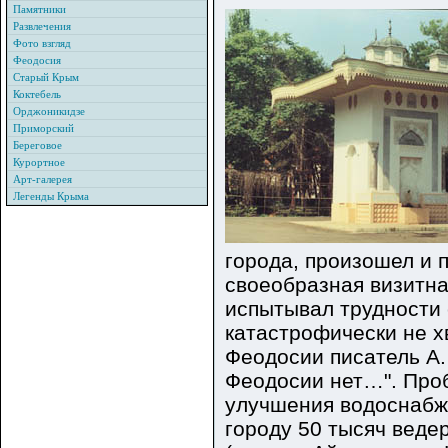
Памятники
Развлечения
Фото взгляд
Феодосия
Старый Крым
Коктебель
Орджоникидзе
Приморский
Береговое
Курортное
Арт-галерея
Легенды Крыма
города, произошел и п
своеобразная визитна
испытывал трудности
катастрофически не х
Феодосии писатель А.
Феодосии нет…". Проб
улучшения водоснабже
городу 50 тысяч веде