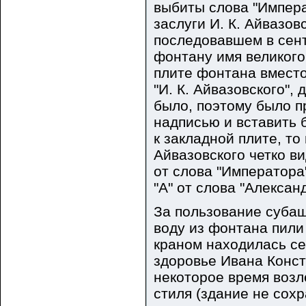
выбиты слова "Импера
заслуги И. К. Айвазо
последовавшем в сент
фонтану имя великого
плите фонтана вместо
"И. К. Айвазовского",
было, поэтому было п
надписью и вставить 
к закладной плите, то
Айвазовского четко в
от слова "Императора
"А" от слова "Алексан
За пользование субаш
воду из фонтана пили
краном находилась се
здоровье Ивана Конст
некоторое время возл
стиля (здание не сох