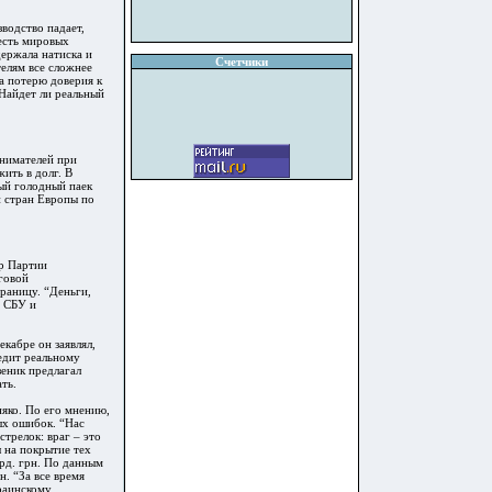
водство падает,
есть мировых
ержала натиска и
Счетчики
телям все сложнее
на потерю доверия к
 Найдет ли реальный
инимателей при
ить в долг. В
ый голодный паек
и стран Европы по
ер Партии
говой
раницу. “Деньги,
я СБУ и
кабре он заявлял,
едит реальному
зеник предлагал
ть.
няко. По его мнению,
ых ошибок. “Нас
трелок: враг – это
ы на покрытие тех
лрд. грн. По данным
. “За все время
краинскому