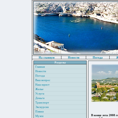
На главную
Новости
Погода
Ж
Разделы
Главная
Новости
Погода
Ваш вопрос
Наш юрист
Жилье
Услуги
Деньги
Транспорт
Экскурсии
Пляжи
В конце лета 2008 
Музеи