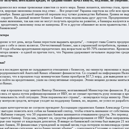
ог получить небольшой кредит, то средний бизнес начал вянуть, медленно, но уверенно.
риносил все новые тревожные известия со всего мира. Банки лопаются, ипотека стала, произ
ся, мировая экономика пошла под откос… Все рецессия! Украина ощутила на себе всю прел
декабре. Банки дружной шеренгой перешли под чуткое руководство Кабмина. Гривна не выд
 и сердито. На данный момент бизнес и банки очень недовольны друг другом. Предпринима
сными явлениями, так как они не могут получить кредиты на развитие, а банкиры жалуются 
кредитовать экономику пока не намерены. И те и другие обвиняют во всем правительство.
 банковским?
ектора
ризис в тот день, когда банки перестали выдавать кредиты”, - говорит глава Совета предпр
ан о себе и своих коллегах. Отечественный бизнес, как и украинский потребитель, привык ж
08 года объемы кредитования юридических лиц возрастали на 60-70% ежемесячно. Кризисн
сектора шоком - и одной из причин того, что Украина удерживает печальное лидерство сред
зводства.
нки?
ов в последнее время не складываются отношения с бизнесом, экс-министр экономики и лид
редпринимателей Анатолий Кинах обвиняет финансистов. Со ссылкой на информацию Нало
ссказал, что в прошлом году коммерческие банки приобрели $17,5 млрд. для выведения за г
 пойти на кредитование, ушли на спекулятивные операции. Этими вещами должны занятьс
ил Кинах.
ще в прошлом году заметил Виктор Пинзеник, возглавлявший Министерство финансов. В де
аслись от краха путем рефинансирования от НБУ, но не спешат протянуть руку помощи и кр
 уникальность этой ситуации. Этим поражены все страны”, - возмущался тогда министр. Пин
 контроля средств, которые уходят на поддержку банков, но, видимо, не успел ее разработа
уации категорически не согласен президент Ассоциации украинских банков Александр Суго
с выгодно повесить всех собак на банковский сектор, чтобы отвлечь внимание от собственн
В Кабмине говорят, что 50 украинских банков занимаются отмыванием средств. Это перевод с
мущается банкир. Тогда как, уверяет он, средства рефинансирования от НБУ были направлен
орые они терпят от владельцев депозитов. В январе из банковской системы был выведен 21 м
их банков, 30 финансовых учреждений за первый месяц года потеряли полмиллиарда гривен
вые наблюдаю ситуацию, когда банки терпят убытки”, - сокрушается Сугоняко и советует у