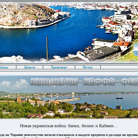
илье
Деньги
Транспорт
Почта
Новая украинская война: банки, бизнес и Кабмин…
года на Украине повсеместно начали отказывать в выдаче кредитов в долларе на крупн