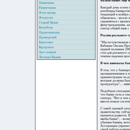
малый бизнес еще м
Памятники
Каждый день осени п
Развлечения
ритейлеры банкротят
Фото взгляд
тенденций в ноябре-
Феодосия
обвалилась - весело
справляться с кризи
Старый Крым
финучреждениям, но 
Коктебель
сектор общий язык с
Орджоникидзе
Реалии реального с
Приморский
Береговое
“Мы почувствовали к
Кабмине Оксана Прод
Курортное
первой половине 20
Арт-галерея
стал для реального 
темпам падения прои
Легенды Крыма
В чем виноваты ба
В том, что у банкир
промышленников и п
администрации он ра
которые должны были
прокуратура”, - заяв
Подобную ситуацию е
что банки хоть и сп
сектору. “Вот в чем
ввести новую систему
С такой оценкой сит
правительству сейча
пытаются развести. 
якобы банки”, - воз
убытков банков, кот
Ассоциации украинск
своей работы я впер