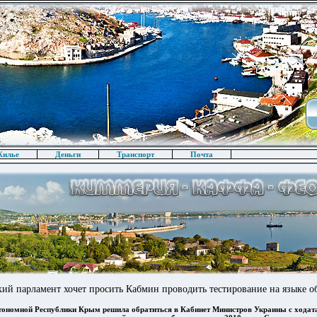
илье
Деньги
Транспорт
Почта
ий парламент хочет просить Кабмин проводить тестирование на языке о
тономной Республики Крым решила обратиться в Кабинет Министров Украины с ходат