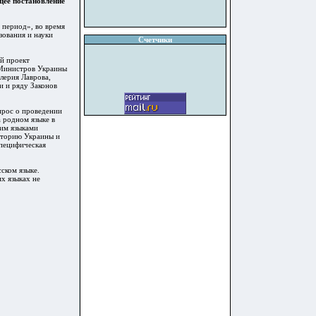
щее постановление
период», во время
зования и науки
Счетчики
й проект
 Министров Украины
лерия Лаврова,
и и ряду Законов
прос о проведении
а родном языке в
ким языками
сторию Украины и
специфическая
ском языке.
х языках не