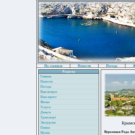
На главную
Новости
Погода
Ж
Разделы
Главная
Новости
Погода
Ваш вопрос
Наш юрист
Жилье
Услуги
Деньги
Транспорт
Экскурсии
Крымск
Пляжи
Верховная Рада Ав
Музеи