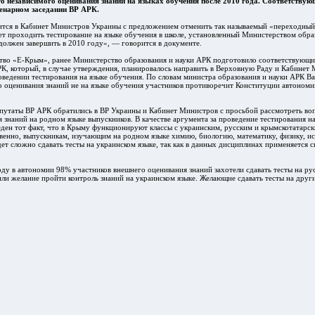
о независимого оценивания знаний на языках обучения после 2010 года. Соответствую
енарном заседании ВР АРК.
тся в Кабинет Министров Украины с предложением отменить так называемый «переходный 
т проходить тестирование на языке обучения в школе, установленный Министерством обра
должен завершить в 2010 году», — говорится в документе.
ство «Е-Крым», ранее Министерство образования и науки АРК подготовило соответствующи
К, который, в случае утверждения, планировалось направить в Верховную Раду и Кабинет
оведении тестирования на языке обучения. По словам министра образования и науки АРК Ва
 оценивания знаний не на языке обучения участников противоречит Конституции автономи
путаты ВР АРК обратились в ВР Украины и Кабинет Министров с просьбой рассмотреть во
 знаний на родном языке выпускников. В качестве аргумента за проведение тестирования н
ден тот факт, что в Крыму функционируют классы с украинским, русским и крымскотатарс
венно, выпускникам, изучающим на родном языке химию, биологию, математику, физику, и
ет сложно сдавать тесты на украинском языке, так как в данных дисциплинах применяется 
у в автономии 98% участников внешнего оценивания знаний захотели сдавать тесты на рус
ли желание пройти контроль знаний на украинском языке. Желающие сдавать тесты на други