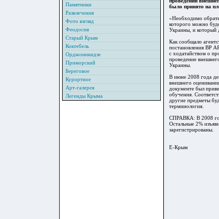
проведении внешнег
Памятники
было принято на пл
Развлечения
«Необходимо обрати
Фото взгляд
которого можно буде
Феодосия
Украины, и который 
Старый Крым
Как сообщало агент
Коктебель
постановления ВР АР
с ходатайством о пр
Орджоникидзе
проведение внешнего
Приморский
Украины.
Береговое
В июне 2008 года де
Курортное
внешнего оценивания
Арт-галерея
документе был приве
обучения. Соответст
Легенды Крыма
другие предметы буд
терминология.
СПРАВКА: В 2008 год
Остальные 2% изъяви
зарегистрированы.
Е-Крым