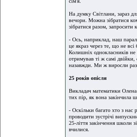
сім'я.
На думку Світлани, зараз дл
вечори. Можна зібратися ком
зібратися разом, запросити к
- Ось, наприклад, наш парал
це якраз через те, що не всі
Колишніх однокласників не б
отримував ті ж самі двійки, 
назавжди. Ми ж виросли раз
25 років опісля
Викладач математики Олена 
тих пір, як вона закінчила 
- Оскільки багато хто з нас 
проводити зустрічі випускник
25-ліття закінчення школи з
вчилися.