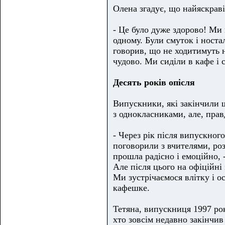
Олена згадує, що найяскраві
- Це було дуже здорово! Ми 
одному. Були смуток і ностал
говорив, що не ходитимуть н
чудово. Ми сиділи в кафе і с
Десять років опісля
Випускники, які закінчили ш
з однокласниками, але, прав
- Через рік після випускног
поговорили з вчителями, роз
прошла радісно і емоційно, 
Але після цього на офіційні
Ми зустрічаємося влітку і о
кафешке.
Тетяна, випускниця 1997 рокі
хто зовсім недавно закінчив