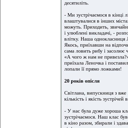
десятиліть.
- Ми зустрічаємося в кінці л
влаштувалися в інших міста
можуть. Приходить, звичайно
і улюблені викладачі, - роз
влітку. Наша однокласниця Л
Якось, приїхавши на відпочи
сама ловить рибу і засолює 
«А чого ж нам не привезла?»
приїхала Леночка і поставил
лопали її прямо ложками!
20 років опісля
Світлана, випускниця з вже 
кількість і якість зустрічей
- У нас була дуже хороша кла
зустрічаємося. Наш клас був 
в кіно разом, збирали і зда