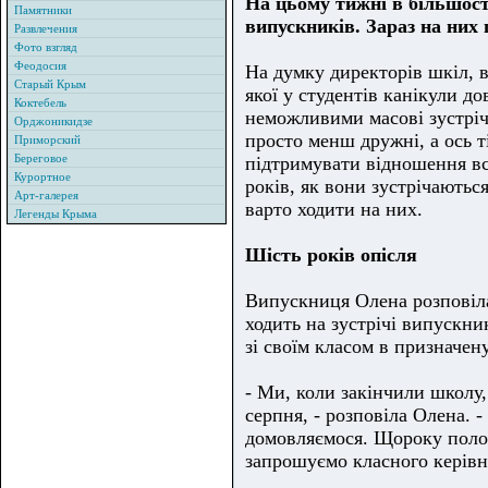
На цьому тижні в більшості
Памятники
випускників. Зараз на них
Развлечения
Фото взгляд
Феодосия
На думку директорів шкіл, в
Старый Крым
якої у студентів канікули до
Коктебель
неможливими масові зустріч
Орджоникидзе
просто менш дружні, а ось т
Приморский
Береговое
підтримувати відношення вс
Курортное
років, як вони зустрічаються
Арт-галерея
варто ходити на них.
Легенды Крыма
Шість років опісля
Випускниця Олена розповіла
ходить на зустрічі випускник
зі своїм класом в призначену
- Ми, коли закінчили школу, 
серпня, - розповіла Олена. -
домовляємося. Щороку полов
запрошуємо класного керівн