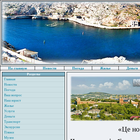
На главную
Новости
Погода
Жилье
Деньги
Разделы
Главная
Новости
Погода
Ваш вопрос
Наш юрист
Жилье
Услуги
Деньги
Транспорт
Экскурсии
«Це но
Пляжи
Музеи