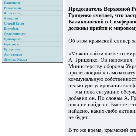
Памятники
Председатель Верховной 
Развлечения
Фото взгляд
Гриценко считает, что за
Феодосия
Балаклавской в Симферопо
Старый Крым
должны прийти к мировом
Коктебель
Орджоникидзе
Приморский
Об этом крымский спикер з
Береговое
Курортное
«Можно найти какое-то миро
Арт-галерея
А. Гриценко. Он напомнил, 
Легенды Крыма
Министерству обороны Украи
прилегающий к самозахвату 
коммунальную собственност
целью урегулирования конфл
— мы пока ситуацию обсужда
добавил он. По словам А. Г
пока не найдено. Вместе с т
найдено, каких-либо актив
не будет.
В то же время, крымский сп