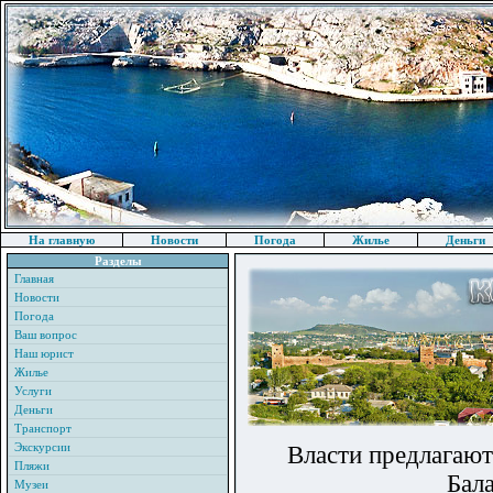
На главную
Новости
Погода
Жилье
Деньги
Разделы
Главная
Новости
Погода
Ваш вопрос
Наш юрист
Жилье
Услуги
Деньги
Транспорт
Экскурсии
Власти предлагают
Пляжи
Бал
Музеи