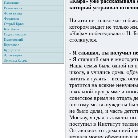
«Кафа» уже рассказывала 
Памятники
который устраивал огненн
Развлечения
Фото взгляд
Феодосия
Никита не только часто быва
Старый Крым
котором видит не только жи
Коктебель
«Кафа» побеседовала с Н. Б
Орджоникидзе
столкнулся.
Приморский
Береговое
Курортное
- Я слышал, ты получил 
Арт-галерея
- Я старший сын в многодет
Легенды Крыма
Наша семья была одной из пе
школу, а учились дома. «До
читать и гулять – всегда ос
тратится на всякие ненужны
школьной программе и иногд
советское время не отдать 
поэтому мы вынуждены были
не было дела), и часть детс
Москву, я сдал экзамены по 
поступил в Институт телеви
Оставшаяся от домашней шко
мешала моему обучению в ин