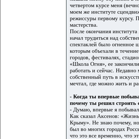
четвертом курсе меня (вечн
моем же институте сцендвиж
режиссуры первому курсу. П
мастерства.
После окончания института я
начал трудиться над собств
спектаклей было огненное ш
которым объехали в течение
городов, фестивалях, стади
«Школа Огня», ее закончили
работать и сейчас. Недавно
собственный путь в искусст
мечтал, где можно жить и ра
- Когда ты впервые побыв
почему ты решил строить 
- Думаю, впервые я побывал 
Как сказал Аксенов: «Жизнь
Крыму». Не знаю почему, но
был во многих городах Росс
что это все временно, что э