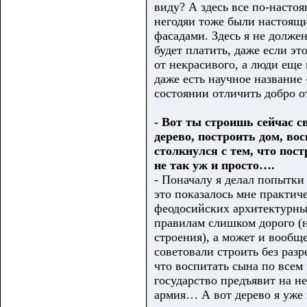
виду? А здесь все по-настоя
негодяи тоже были настоящи
фасадами. Здесь я не должен
будет платить, даже если эт
от некрасивого, а люди еще 
даже есть научное название
состоянии отличить добро от
- Вот ты строишь сейчас с
дерево, построить дом, во
столкнулся с тем, что по
не так уж и просто….
- Поначалу я делал попытки
это показалось мне практич
феодосийских архитектурных
правилам слишком дорого (н
строения), а может и вообщ
советовали строить без раз
что воспитать сына по всем
государство предъявит на не
армия… А вот дерево я уже