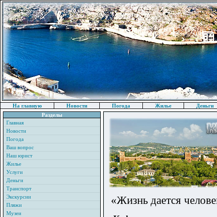
На главную
Новости
Погода
Жилье
Деньги
Разделы
Главная
Новости
Погода
Ваш вопрос
Наш юрист
Жилье
Услуги
Деньги
Транспорт
Экскурсии
«Жизнь дается челове
Пляжи
Музеи