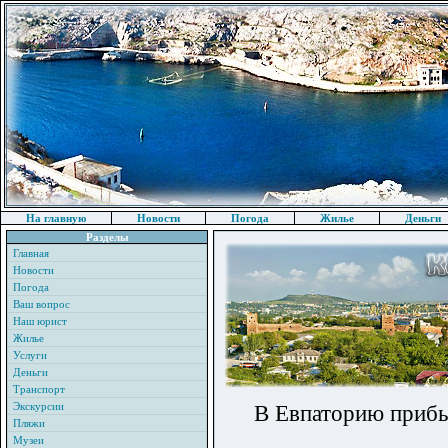
На главную
Новости
Погода
Жилье
Деньги
Разделы
Главная
Новости
Погода
Ваш вопрос
Наш юрист
Жилье
Услуги
Деньги
Транспорт
Экскурсии
В Евпаторию приб
Пляжи
Музеи