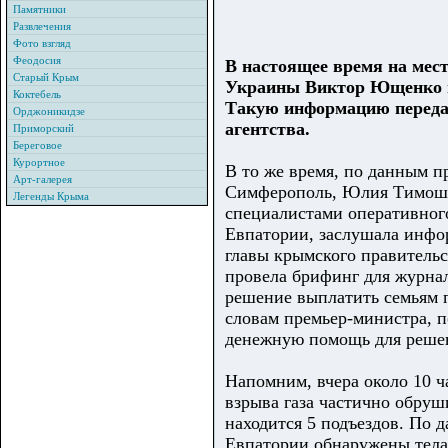
Памятники
Развлечения
Фото взгляд
Феодосия
В настоящее время на мес
Старый Крым
Украины Виктор Ющенко 
Коктебель
Такую информацию переда
Орджоникидзе
агентства.
Приморский
Береговое
Курортное
В то же время, по данным п
Арт-галерея
Симферополь, Юлия Тимоше
Легенды Крыма
специалистами оперативног
Евпатории, заслушала инф
главы крымского правитель
провела брифинг для журнал
решение выплатить семьям 
словам премьер-министра, 
денежную помощь для решен
Напомним, вчера около 10 ч
взрыва газа частично обруш
находится 5 подъездов. По д
Евпатории обнаружены тела 