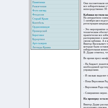
Памятники
Они посоветовали из
все избирательные у
Развлечения
непосредственно 30 
Фото взгляд
Феодосия
Кабинки пустили н
На аппаратном сов
Старый Крым
1 октября шел подго
Коктебель
регистрация кандида
Орджоникидзе
- Это мероприятие с
Приморский
техническим обеспеч
Береговое
практически все изб
распоряжение о назн
Курортное
свезли кабинки. А в
Арт-галерея
Виктор
Васильев
ич т
которые были оставл
Легенды Крыма
избирательная комисс
В. Дудко отметил, ч
Во время пресс-конф
- На бюджет ложится
необходимой оргтехн
управделами.
- И сколько выделит 
- Пока Верховная Ра
- Верховная Рада опр
- Совершенно верно.
На проверку остало
Виктор Дудко расска
подготовку списков.