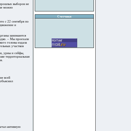
с прошлых выборов не
ные можно
Счетчики
то с 22 сентября по
ыдвижение и
 органы занимаются
удко. – Мы проехали
кого головы издала
тельных участков
и, урны и сейфы,
таве территориальная
а.
ие всей
 объяснил
начал активную