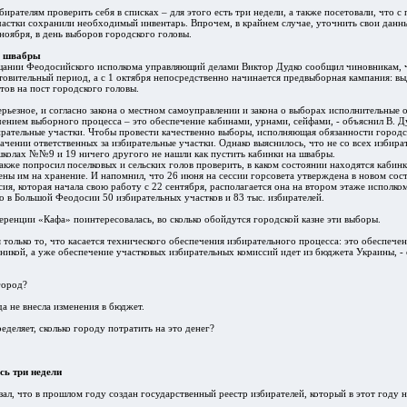
бирателям проверить себя в списках – для этого есть три недели, а также посетовали, что 
частки сохранили необходимый инвентарь. Впрочем, в крайнем случае, уточнить свои дан
ноября, в день выборов городского головы.
а швабры
ещании
Феодосийского исполкома
управляющий делами Виктор Дудко сообщил чиновникам, ч
товительный период, а с 1 октября непосредственно начинается предвыборная кампания: в
тов на пост городского головы.
ерьезное, и согласно закона о местном самоуправлении и закона о выборах исполнительные
ением выборного процесса – это обеспечение кабинами, урнами, сейфами, - объяснил В. Д
ирательные участки. Чтобы провести качественно выборы, исполняющая обязанности городс
ачении ответственных за избирательные участки. Однако выяснилось, что не со всех избира
 школах №№9 и 19 ничего другого не нашли как пустить кабинки на швабры.
акже попросил поселковых и сельских голов проверить, в каком состоянии находятся кабинк
ены им на хранение. И напомнил, что 26 июня на сессии горсовета утверждена в новом сос
ия, которая начала свою работу с 22 сентября, располагается она на втором этаже исполком
то в Большой Феодосии 50 избирательных участков и 83 тыс. избирателей.
еренции «Кафа» поинтересовалась, во сколько обойдутся городской казне эти выборы.
 только то, что касается технического обеспечения избирательного процесса: это обеспечен
икой, а уже обеспечение участковых избирательных комиссий идет из бюджета Украины, -
город?
да не внесла изменения в бюджет.
еделяет, сколько городу потратить на это денег?
сь три недели
зал, что в прошлом году создан государственный реестр избирателей, который в этот году 