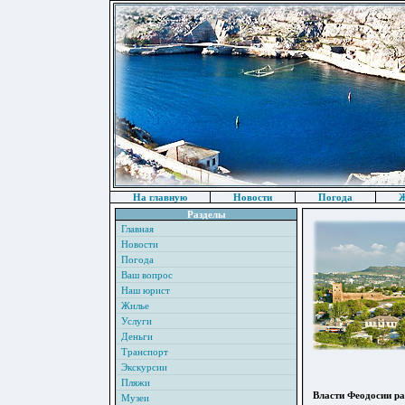
На главную
Новости
Погода
Ж
Разделы
Главная
Новости
Погода
Ваш вопрос
Наш юрист
Жилье
Услуги
Деньги
Транспорт
Экскурсии
Пляжи
Власти Феодосии ра
Музеи