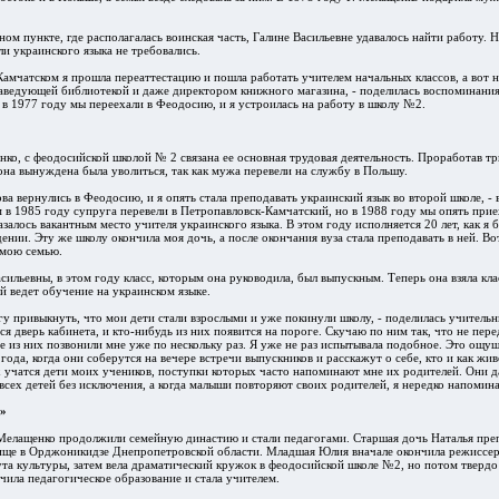
ном пункте, где располагалась воинская часть, Галине
Васильев
не удавалось найти работу. 
и украинского языка не требовались.
Камчатском я прошла переаттестацию и пошла работать учителем начальных классов, а вот 
аведующей библиотекой и даже директором книжного магазина, - поделилась воспоминани
 в 1977 году мы переехали в Феодосию, и я устроилась на работу в школу №2.
нко, с феодосийской школой № 2 связана ее основная трудовая деятельность. Проработав тр
она вынуждена была уволиться, так как мужа перевели на службу в Польшу.
ова вернулись в Феодосию, и я опять стала преподавать украинский язык во второй школе, -
м в 1985 году супруга перевели в Петропавловск-Камчатский, но в 1988 году мы опять при
залось вакантным место учителя украинского языка. В этом году исполняется 20 лет, как я 
ении. Эту же школу окончила моя дочь, а после окончания вуза стала преподавать в ней. Во
 мою семью.
сильев
ны, в этом году класс, которым она руководила, был выпускным. Теперь она взяла кл
ый ведет обучение на украинском языке.
огу привыкнуть, что мои дети стали взрослыми и уже покинули школу, - поделилась учительн
ся дверь кабинета, и кто-нибудь из них появится на пороге. Скучаю по ним так, что не пер
е из них позвонили мне уже по нескольку раз. Я уже не раз испытывала подобное. Это ощу
года, когда они соберутся на вечере встречи выпускников и расскажут о себе, кто и как жив
 учатся дети моих учеников, поступки которых часто напоминают мне их родителей. Они 
всех детей без исключения, а когда малыши повторяют своих родителей, я нередко напомин
»
Мелащенко продолжили семейную династию и стали педагогами. Старшая дочь Наталья преп
лище в Орджоникидзе Днепропетровской области. Младшая Юлия вначале окончила режиссер
та культуры, затем вела драматический кружок в феодосийской школе №2, но потом твердо
чила педагогическое образование и стала учителем.