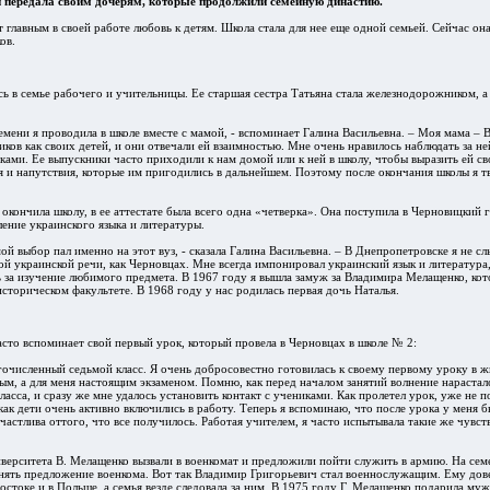
 передала своим дочерям, которые продолжили семейную династию.
т главным в своей работе любовь к детям. Школа стала для нее еще одной семьей. Сейчас он
ов.
ь в семье рабочего и учительницы. Ее старшая сестра Татьяна стала железнодорожником, а
.
ремени я проводила в школе вместе с мамой, - вспоминает Галина
Васильев
на. – Моя мама – 
ков как своих детей, и они отвечали ей взаимностью. Мне очень нравилось наблюдать за ней
ками. Ее выпускники часто приходили к нам домой или к ней в школу, чтобы выразить ей с
я и напутствия, которые им пригодились в дальнейшем. Поэтому после окончания школы я т
 окончила школу, в ее аттестате была всего одна «четверка». Она поступила в Черновицкий
ление украинского языка и литературы.
мой выбор пал именно на этот вуз, - сказала Галина
Васильев
на. – В Днепропетровске я не сл
ой украинской речи, как Черновцах. Мне всегда импонировал украинский язык и литература,
 за изучение любимого предмета. В 1967 году я вышла замуж за Владимира Мелащенко, кот
историческом факультете. В 1968 году у нас родилась первая дочь Наталья.
сто вспоминает свой первый урок, который провела в Черновцах в школе № 2:
гочисленный седьмой класс. Я очень добросовестно готовилась к своему первому уроку в ж
м, а для меня настоящим экзаменом. Помню, как перед началом занятий волнение нарастал
асса, и сразу же мне удалось установить контакт с учениками. Как пролетел урок, уже не 
как дети очень активно включились в работу. Теперь я вспоминаю, что после урока у меня 
частлива оттого, что все получилось. Работая учителем, я часто испытывала такие же чувств
верситета В. Мелащенко вызвали в военкомат и предложили пойти служить в армию. На сем
ять предложение военкома. Вот так Владимир Григорьевич стал военнослужащим. Ему дов
остоке и в Польше, а семья везде следовала за ним. В 1975 году Г. Мелащенко подарила му