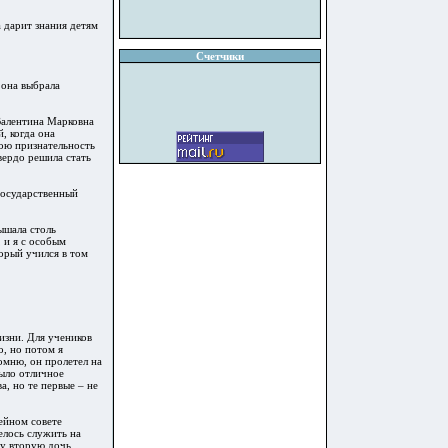
а дарит знания детям
Счетчики
 она выбрала
Валентина Марковна
, когда она
вою признательность
вердо решила стать
 государственный
ышала столь
 и я с особым
орый учился в том
изни. Для учеников
о, но потом я
помню, он пролетел на
было отличное
а, но те первые – не
ейном совете
елось служить на
жу вторую дочь