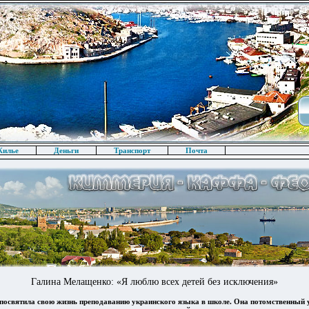
илье
Деньги
Транспорт
Почта
Галина Мелащенко: «Я люблю всех детей без исключения»
освятила свою жизнь преподаванию украинского языка в школе. Она потомственный у