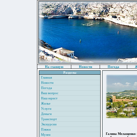
На главную
Новости
Погода
Ж
Разделы
Главная
Новости
Погода
Ваш вопрос
Наш юрист
Жилье
Услуги
Деньги
Транспорт
Экскурсии
Пляжи
Галина Мелащенко п
Музеи