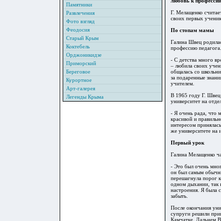
любовь к профессии
Памятники
Г. Мелащенко считае
Развлечения
своих первых ученик
Фото взгляд
Феодосия
По стопам мамы
Старый Крым
Галина Швец родилас
Коктебель
профессию педагога
Орджоникидзе
- С детства много в
Приморский
– любила своих учени
Береговое
общалась со школьни
за подаренные знани
Курортное
учителем.
Арт-галерея
В 1965 году Г. Швец
Легенды Крыма
университет на отде
- Я очень рада, что 
красивой и правильн
интересом принялась
же университете на 
Первый урок
Галина Мелащенко ча
- Это был очень мно
он был самым обычны
перешагнула порог кл
одном дыхании, так 
настроения. Я была с
забыть.
После окончания уни
супруги решили прин
Камчатке, Дальнем В