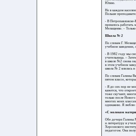
Юлию.
Не в каждом населен
Польше преподавател
- В Петропавловске-
пришлось работать з
Мелащенко. – Только
Школа № 2
По словам Г. Мелаще
учебном заведении, 
- В 1982 году мы сн
учительница. – Зате
в школе №2 снова ока
в этом учебном завед
школа № 2 влилась в
По словам Галины
Ва
пятом классе, котор
- Я до сих пор не м
кажется, что откроет
тоже скучают, многи
только после Нового 
многих моих классах
одинаково. Я люблю 
«С молоком матери
Обе дочери Галины 
и литературу в учи
Херсонского институ
педагогом. Она полу