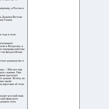
Например, в России и
на Дальнем Востоке
ями Галина
и года в этом
 вспоминает
ехали в Феодосию, и
без перерыва работаю
т так феодосийская
ассное руководство в
ица. – Мне все еще
едать словами. Они
щение проходит
ет дальше. Кстати, во
даже шалят
аю взрослым об этом.
одает русский язык
ский факультет
 решила стать