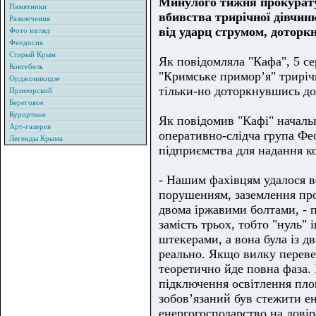
Минулого тижня прокурату
Памятники
вбивства трирічної дівчин
Развлечения
від ударц струмом, доторк
Фото взгляд
Феодосия
Старый Крым
Як повідомляла "Кафа", 5 с
Коктебель
"Кримське примор’я" триріч
Орджоникидзе
тільки-но доторкнувшись до
Приморский
Береговое
Курортное
Як повідомив "Кафі" начал
Арт-галерея
оперативно-слідча група Фео
Легенды Крыма
підприємства для надання к
- Нашим фахівцям удалося в
порушенням, заземлення про
двома іржавими болтами, - 
замість трьох, тобто "нуль"
штекерами, а вона була із д
реально. Якщо вилку перевер
теоретично йде повна фаза. 
підключення освітлення пло
зобов’язаний був стежити ен
енергогосподарство на довір