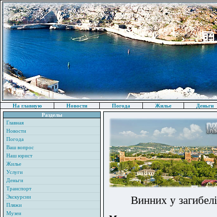
На главную
Новости
Погода
Жилье
Деньги
Разделы
Главная
Новости
Погода
Ваш вопрос
Наш юрист
Жилье
Услуги
Деньги
Транспорт
Экскурсии
Винних у загибел
Пляжи
Музеи