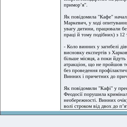
примор’я".
Як повідомила "Кафе" началь
Маркевич
, у ході опитуван
увагу дитини, працювали бе
праці й тому подібних) з 12 
- Коло винних у загибелі д
висновку експертів з Харков
більше місяця, а поки йдуть 
атракціон, що не пройшов т
без проведення профілактич
Винних і причетних до причи
Як повідомили "Кафі" у пре
Феодосії порушила кримінал
необережності. Винних очік
волі строком від двох до п’я