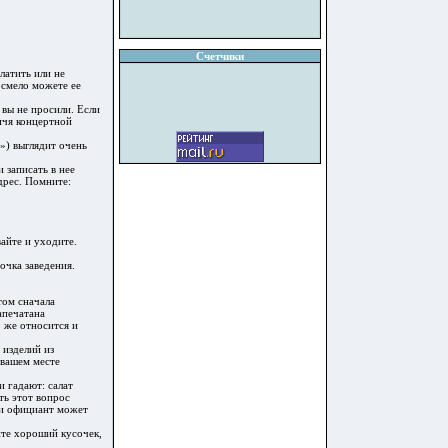
Счетчики
латить или не
 смело можете ее
 вы не просили. Если
ичя концертной
а») выглядит очень
 записать в нее
дрес. Помните:
вайте и уходите.
очка заведения.
том сначала
апечатана
 же относится и
 изделий из
 вашем месте
и гадают: салат
ть этот вопрос
ии официант может
ите хороший кусочек,