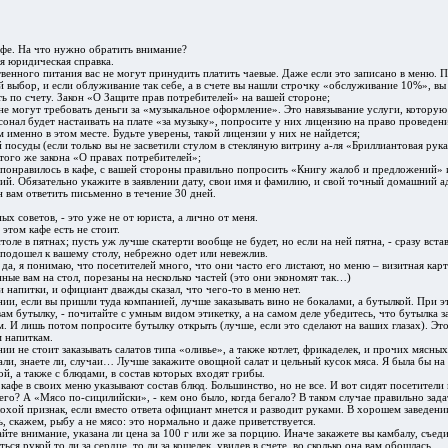
афе. На что нужно обратить внимание?
я юридическая справка.
твенного питания вас не могут принудить платить чаевые. Даже если это записано в меню. П
й выбор, и если облуживание так себе, а в счете вы нашли строчку «обслуживание 10%», вы
ть по счету. Закон «О Защите прав потребителей» на вашей стороне;
с не могут требовать деньги за «музыкальное оформление». Это навязывание услуги, которую
нал будет настаивать на плате «за музыку», попросите у них лицензию на право проведен
 именно в этом месте. Будьте уверены, такой лицензии у них не найдется;
й посуды (если только вы не засветили стулом в стекляную витрину а-ля «Бриллиантовая рук
 того же закона «О правах потребителей»;
е понравилось в кафе, с вашей стороны правильно попросить «Книгу жалоб и предложений» и
ий. Обязательно укажите в заявлении дату, свои имя и фамилию, и свой точный домашний а
н вам ответить письменно в течение 30 дней.
ых советов, - это уже не от юриста, а лично от меня.
 этом кафе есть не стоит.
столе в пятнах; пусть уж лучше скатерти вообще не будет, но если на ней пятна, - сразу вста
 подошел к вашему столу, небрежно одет или невежлив.
да, я понимаю, что посетителей много, что они часто его листают, но меню – визитная карт
нные вам на стол, порезаны на несколько частей (это они экономят так…)
 и напитки, и официант дважды сказал, что чего-то в меню нет.
нии, если вы пришли туда компанией, лучше заказывать вино не бокалами, а бутылкой. При э
ам бутылку, - почитайте с умным видом этикетку, а на самом деле убедитесь, что бутылка з
 И лишь потом попросите бутылку открыть (лучше, если это сделают на ваших глазах). Это
 напиткам.
ии не стоит заказывать салатов типа «оливье», а также котлет, фрикаделек, и прочих мясных
али, знаете ли, случаи… Лучше закажите овощной салат и цельный кусок мяса. Я была бы на
й, а также с блюдами, в состав которых входят грибы.
кафе в своих меню указывают состав блюд. Большинство, но не все. И вот сидят посетители 
его? А «Мясо по-сицилийски», - кем оно было, когда бегало? В таком случае правильно зада
охой признак, если вместо ответа официант мнется и разводит руками. В хорошем заведен
ь, скажем, рыбу а не мясо: это нормально и даже приветствуется.
йте внимание, указана ли цена за 100 г или же за порцию. Иначе закажете вы камбалу, съед
ться рукой то ли за сердце, то ли за кошелек, увидев в счете, во сколько она вам обошлась.