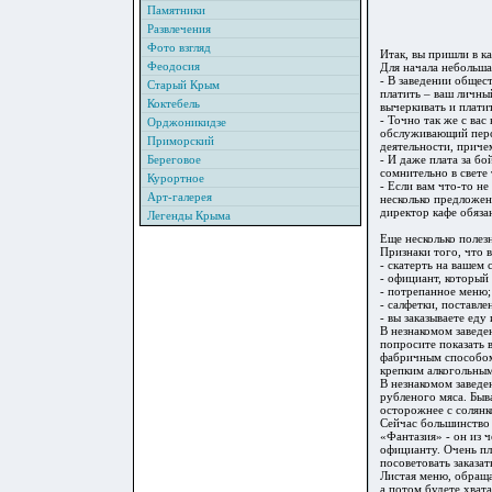
Памятники
Развлечения
Фото взгляд
Итак, вы пришли в к
Феодосия
Для начала небольша
- В заведении общес
Старый Крым
платить – ваш личны
Коктебель
вычеркивать и плати
- Точно так же с ва
Орджоникидзе
обслуживающий персо
Приморский
деятельности, причем
Береговое
- И даже плата за бо
сомнительно в свете
Курортное
- Если вам что-то н
Арт-галерея
несколько предложен
директор кафе обяза
Легенды Крыма
Еще несколько полезн
Признаки того, что в
- скатерть на вашем 
- официант, который
- потрепанное меню; 
- салфетки, поставле
- вы заказываете еду
В незнакомом заведе
попросите показать в
фабричным способом.
крепким алкогольным
В незнакомом заведен
рубленого мяса. Быв
осторожнее с солянко
Сейчас большинство 
«Фантазия» - он из ч
официанту. Очень пл
посоветовать заказат
Листая меню, обраща
а потом будете хвата