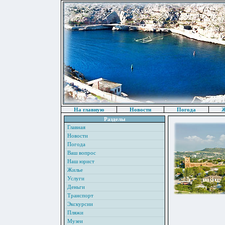
На главную
Новости
Погода
Ж
Разделы
Главная
Новости
Погода
Ваш вопрос
Наш юрист
Жилье
Услуги
Деньги
Транспорт
Экскурсии
Пляжи
Музеи