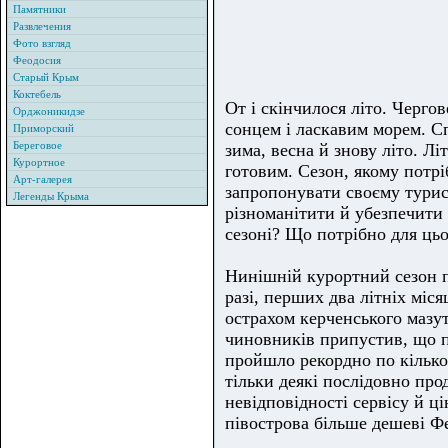
Памятники
Развлечения
Фото взгляд
Феодосия
Старый Крым
Коктебель
От і скінчилося літо. Черго
Орджоникидзе
сонцем і ласкавим морем. Сп
Приморский
Береговое
зима, весна й знову літо. Лі
Курортное
готовим. Сезон, якому потр
Арт-галерея
запропонувати своєму турист
Легенды Крыма
різноманітити й убезпечит
сезоні? Що потрібно для ць
Нинішній курортний сезон п
разі, перших два літніх міся
острахом керченського мазут
чиновників припустив, що п
пройшло рекордно по кількос
тільки деякі послідовно пр
невідповідності сервісу й ц
півострова більше дешеві Фе