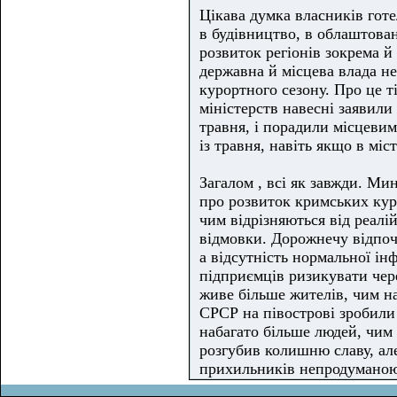
Цікава думка власників готе
в будівництво, в облаштова
розвиток регіонів зокрема й
державна й місцева влада н
курортного сезону. Про це т
міністерств навесні заявили
травня, і порадили місцеви
із травня, навіть якщо в міс
Загалом , всі як завжди. Мин
про розвиток кримських куро
чим відрізняються від реалій 
відмовки. Дорожнечу відпоч
а відсутність нормальної і
підприємців ризикувати чере
живе більше жителів, чим на 
СРСР на півострові зробил
набагато більше людей, чим 
розгубив колишню славу, ал
прихильників непродуманою 