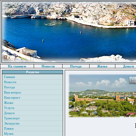
На главную
Новости
Погода
Жилье
Деньги
Разделы
Главная
Новости
Погода
Ваш вопрос
Наш юрист
Жилье
Услуги
Деньги
Транспорт
Экскурсии
Пляжи
Музеи