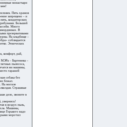
приимные монастыри
ганн!
 человек. Пять храмов
рение запрещено – и
 пять, кондитерских
 трибунами. Большой
бассейн. Много
намордниках. В
ными презервативами
 урны. На кладбище –
зебра» соблюдается
четко. Этнических
к, комфорт, рай,
о МЭРа –
Бартенев
а –
 уличных пылесоса,
мчатся ни машины,
место гаражей
кая собака без
но бежал.
. На могиле
олколдав. Страшные
ше дело, звоните в
, увернись!
ая в воздух пыль,
охла. Машины,
лице Горького надо
оторыми морочил