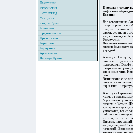
Памятники
И решил я тряхнуть
Развлечения
пафосными брендам
Фото взгляд
Европы.
Феодосия
Вот сегодняшняя Лат
Старый Крым
и один православный
Коктебель
очаровательных мост
сияют, сервис прост
Орджоникидзе
нет, поскольку в Лат
Приморский
Белоруссии.
Береговое
Две музыкальные шко
Автомобили ездят ак
Курортное
украдкой.
Арт-галерея
А вот уже Венгрия, 
Легенды Крыма
советски – цыгански
пылесосами. В кафе 
с верхним острым ре
спокойные лица. Неи
глаз.
Этнический конфликт
вокзале очень нагло
наркотики! Я присут
А вот уже Германия,
храмов в идеальном 
Мусульман-турок в не
скажем, в Кёльне. Ш
кустарников для дет
улыбаются, все соба
собачки на поводках
хотя зарплаты чуть 
Никаких нарушений. 
– сразу тюрьма! За 
хочется!!! Велосипе
только из него не д