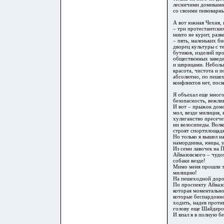
лесничими домиками
со своими пивоварны
А вот южная Чехия, г
– три протестантски
никто не курит, разв
– пять, маленьких б
дворец культуры с т
бутиков, изделий пр
общественных заведе
и шприцами. Небольш
красота, чистота и 
абсолютно, по пешех
конфликтов нет, пос
Я объехал еще много 
безопасность, вежли
И вот – прыжок дом
мол, везде милиция, 
хулиганство пресеч
ни велосипеды. Волк
строят спортплоща
Но только я вышел н
намордника, юнцы, у
Из семи лавочек на 
Айвазовского – чудо
собаки везде!
Мимо меня прошли тр
милицию!
На пешеходной дорож
По проспекту Айвазо
которая моментально
которые беспардонно
ходить, надев проти
голову еще
Шайдеро
И впал я в полную б