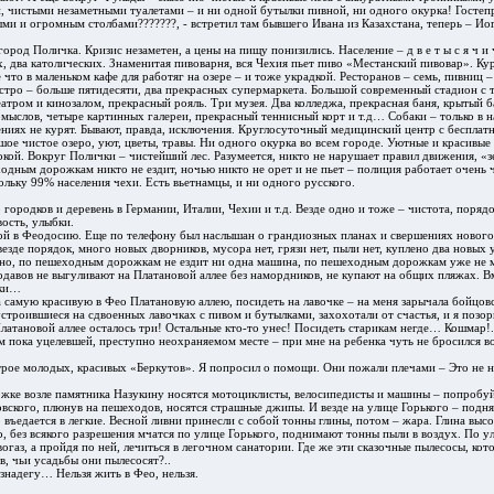
, чистыми незаметными туалетами – и ни одной бутылки пивной, ни одного окурка! Госте
ми и огромным столбами???????, - встретил там бывшего Ивана из Казахстана, теперь – Ио
ород Поличка. Кризис незаметен, а цены на пищу понизились. Население – д в е т ы с я ч и
х, два католических. Знаменитая пивоварня, вся Чехия пьет пиво «Местанский пивовар». Ку
е что в маленьком кафе для работяг на озере – и тоже украдкой. Ресторанов – семь, пивниц –
истро – больше пятидесяти, два прекрасных супермаркета. Большой современный стадион с
еатром и кинозалом, прекрасный рояль. Три музея. Два колледжа, прекрасная баня, крытый 
омыслов, четыре картинных галереи, прекрасный теннисный корт и т.д… Собаки – только в 
ниях не курят. Бывают, правда, исключения. Круглосуточный медицинский центр с бесплат
ое чистое озеро, уют, цветы, травы. Ни одного окурка во всем городе. Уютные и красивые
покой. Вокруг Полички – чистейший лес. Разумеется, никто не нарушает правил движения, «
одным дорожкам никто не ездит, ночью никто не орет и не пьет – полиция работает очень 
кольку 99% населения чехи. Есть вьетнамцы, и ни одного русского.
городков и деревень в Германии, Италии, Чехии и т.д. Везде одно и тоже – чистота, порядо
вость, улыбки.
ой в Феодосию. Еще по телефону был наслышан о грандиозных планах и свершениях новог
везде порядок, много новых дворников, мусора нет, грязи нет, пыли нет, куплено два новых
ено, по пешеходным дорожкам не ездит ни одна машина, по пешеходным дорожкам уже не 
одавов не выгуливают на Платановой аллее без намордников, не купают на общих пляжах. В
дки…
а самую красивую в Фео Платановую аллею, посидеть на лавочке – на меня зарычала бойцовс
строившиеся на сдвоенных лавочках с пивом и бутылками, захохотали от счастья, и я позор
Платановой аллее осталось три! Остальные кто-то унес! Посидеть старикам негде… Кошмар!.
м пока уцелевшей, преступно неохраняемом месте – при мне на ребенка чуть не бросился в
ое молодых, красивых «Беркутов». Я попросил о помощи. Они пожали плечами – Это не на
ке возле памятника Назукину носятся мотоциклисты, велосипедисты и машины – попробуй
вского, плюнув на пешеходов, носятся страшные джипы. И везде на улице Горького – поднят
 въедается в легкие. Весной ливни принесли с собой тонны глины, потом – жара. Глина выс
, без всякого разрешения мчатся по улице Горького, поднимают тонны пыли в воздух. По у
вогаз, а пройдя по ней, лечиться в легочном санатории. Где же эти сказочные пылесосы, к
в
, чьи усадьбы они пылесосят?..
езнадегу… Нельзя жить в Фео, нельзя.