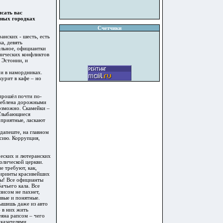
ясать вас
ьных городках
Счетчики
анских - шесть, есть
а, девять
ельное, официантки
тнических конфликтов
 Эстонии, и
 и в намордниках.
урит в кафе – но
 прошёл почти по-
треблена дорожными
возможно. Скамейки –
 Улыбающиеся
 приятные, ласкают
дапеште, на главном
ссию. Коррупция,
ческих и лютеранских
олической церкви.
е требуют, как,
абиринты красивейших
ры! Все официанты
ачьего кала. Все
зисом не пахнет,
ивые и понятные.
лышишь даже из авто
– в них жить
еяна рапсом – чего
казателями,