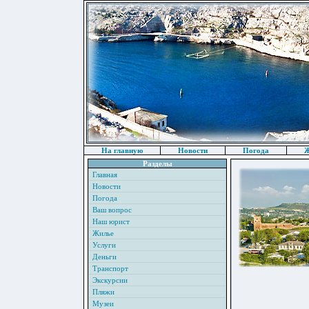
На главную
Новости
Погода
Ж
Разделы
Главная
Новости
Погода
Ваш вопрос
Наш юрист
Жилье
Услуги
Деньги
Транспорт
Экскурсии
Пляжи
Музеи