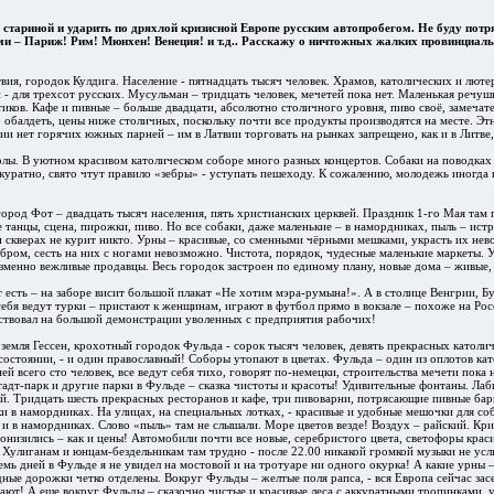
 стариной и ударить по дряхлой кризисной Европе русским автопробегом. Не буду потр
и – Париж! Рим! Мюнхен! Венеция! и т.д.. Расскажу о ничтожных жалких провинциал
вия, городок Кулдига. Население - пятнадцать тысяч человек. Храмов, католических и лютер
 - для трехсот русских. Мусульман – тридцать человек, мечетей пока нет. Маленькая речушк
иков. Кафе и пивные – больше двадцати, абсолютно столичного уровня, пиво своё, замечат
о обалдеть, цены ниже столичных, поскольку почти все продукты производятся на месте. Э
вии нет горячих южных парней – им в Латвии торговать на рынках запрещено, как и в Литве,
лы. В уютном красивом католическом соборе много разных концертов. Собаки на поводках
куратно, свято чтут правило «зебры» - уступать пешеходу. К сожалению, молодежь иногда к
город Фот – двадцать тысяч населения, пять христианских церквей. Праздник 1-го Мая там
е танцы, сцена, пирожки, пиво. Но все собаки, даже маленькие – в намордниках, пыль – ис
и скверах не курит никто. Урны – красивые, со сменными чёрными мешками, украсть их не
бром, сесть на них с ногами невозможно. Чистота, порядок, чудесные маленькие маркеты.
зменно вежливые продавцы. Весь городок застроен по единому плану, новые дома – живые,
 есть – на заборе висит большой плакат «Не хотим мэра-румына!». А в столице Венгрии, Бу
 себя ведут турки – пристают к женщинам, играют в футбол прямо в вокзале – похоже на Ро
ствовал на большой демонстрации уволенных с предприятия рабочих!
 земля Гессен, крохотный городок Фульда - сорок тысяч человек, девять прекрасных католи
состоянии, - и один православный! Соборы утопают в цветах. Фульда – один из оплотов кат
й всего сто человек, все ведут себя тихо, говорят по-немецки, строительства мечети пока н
тадт-парк и другие парки в Фульде – сказка чистоты и красоты! Удивительные фонтаны. Л
ей. Тридцать шесть прекрасных ресторанов и кафе, три пивоварни, потрясающие пивные ба
ки в намордниках. На улицах, на специальных лотках, - красивые и удобные мешочки для соб
 и в намордниках. Слово «пыль» там не слышали. Море цветов везде! Воздух – райский. Кри
понизились – как и цены! Автомобили почти все новые, серебристого цвета, светофоры крас
Хулиганам и юнцам-бездельникам там трудно - после 22.00 никакой громкой музыки не ус
семь дней в Фульде я не увидел на мостовой и на тротуаре ни одного окурка! А какие урны 
дные дорожки четко отделены. Вокруг Фульды – желтые поля рапса, - вся Европа сейчас зас
елают! А еще вокруг Фульды – сказочно чистые и красивые леса с аккуратными тропинками, у