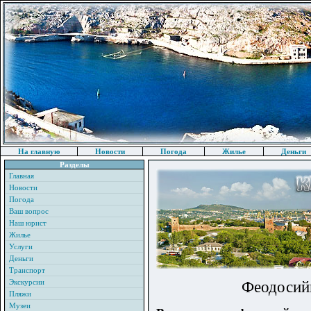
На главную
Новости
Погода
Жилье
Деньги
Разделы
Главная
Новости
Погода
Ваш вопрос
Наш юрист
Жилье
Услуги
Деньги
Транспорт
Экскурсии
Феодосийц
Пляжи
Музеи