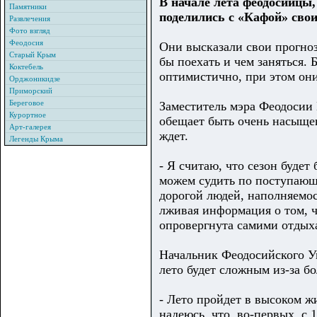
В начале лета феодосийцы,
Памятники
поделились с «Кафой» сво
Развлечения
Фото взгляд
Феодосия
Они высказали свои прогноз
Старый Крым
бы поехать и чем заняться.
Коктебель
оптимистично, при этом они
Орджоникидзе
Приморский
Береговое
Заместитель мэра Феодосии 
Курортное
обещает быть очень насыще
Арт-галерея
ждет.
Легенды Крыма
- Я считаю, что сезон будет
можем судить по поступающ
дорогой людей, наполняемос
лживая информация о том, ч
опровергнута самими отдых
Начальник Феодосийского У
лето будет сложным из-за б
- Лето пройдет в высоком ж
надеюсь, что, во-первых, с