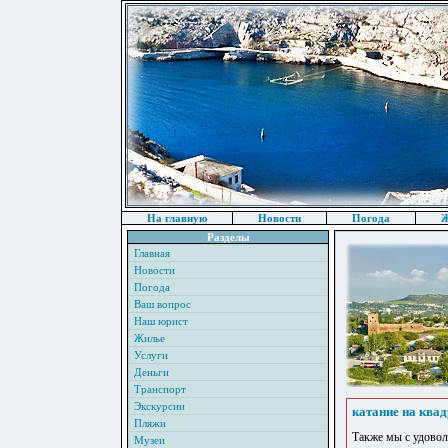
На главную
Новости
Погода
Ж
Разделы
Главная
Новости
Погода
Ваш вопрос
Наш юрист
Жилье
Услуги
Деньги
Транспорт
Экскурсии
катание на ква
Пляжи
Также мы с удовол
Музеи