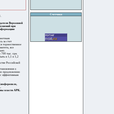
Счетчики
.
едателя Верховной
рушений при
 информацию
юджетным
ь за счет
ся торжественное
митета, все
ьно.
 700 тыс. грн.
ыть и 1,1 и 1,2
стве Российской
становления о
 по предложению
 с эффективным
Симферополе,
.
ны власти АРК.