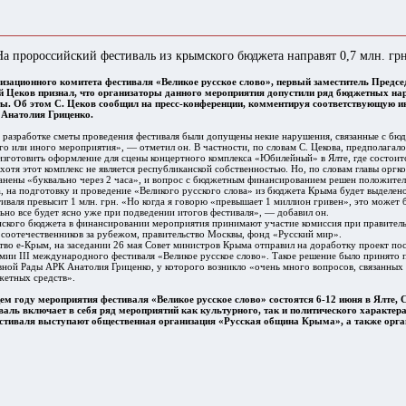
На пророссийский фестиваль из крымского бюджета направят 0,7 млн. грн
изационного комитета фестиваля «Великое русское слово», первый заместитель Предс
 Цеков признал, что организаторы данного мероприятия допустили ряд бюджетных на
еты. Об этом С. Цеков сообщил на пресс-конференции, комментируя соответствующую
 Анатолия Гриценко.
 разработке сметы проведения фестиваля были допущены некие нарушения, связанные с б
о или иного мероприятия», — отметил он. В частности, по словам С. Цекова, предполагалос
зготовить оформление для сцены концертного комплекса «Юбилейный» в Ялте, где состоит
хотя этот комплекс не является республиканской собственностью. Но, по словам главы оргко
анены «буквально через 2 часа», и вопрос с бюджетным финансированием решен положител
, на подготовку и проведение «Великого русского слова» из бюджета Крыма будет выделено
иваля превысит 1 млн. грн. «Но когда я говорю «превышает 1 миллион гривен», это может б
ьно все будет ясно уже при подведении итогов фестиваля», — добавил он.
ского бюджета в финансировании мероприятия принимают участие комиссия при правитель
соотечественников за рубежом, правительство Москвы, фонд «Русский мир».
тво е-Крым, на заседании 26 мая Совет министров Крыма отправил на доработку проект по
мии III международного фестиваля «Великое русское слово». Такое решение было принято
ной Рады АРК Анатолия Гриценко, у которого возникло «очень много вопросов, связанных
жетных средств».
 году мероприятия фестиваля «Великое русское слово» состоятся 6-12 июня в Ялте, 
валь включает в себя ряд мероприятий как культурного, так и политического характера
стиваля выступают общественная организация «Русская община Крыма», а также орга