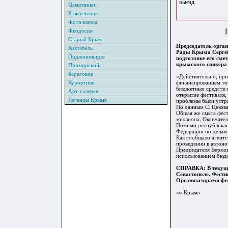
выезд.
Памятники
Развлечения
Фото взгляд
Феодосия
Старый Крым
Председатель орган
Коктебель
Рады Крыма Сергей
Орджоникидзе
подготовке его см
крымского спикера
Приморский
Береговое
«Действительно, при
Курортное
финансированием тог
бюджетных средств и
Арт-галерея
открытие фестиваля, 
Легенды Крыма
проблемы были устр
По данным С. Цекова
Общая же смета фест
миллиона. Окончател
Помимо республикан
Федерации по делам 
Как сообщало агентс
проведении в автоно
Председателя Верхов
использованием бюд
СПРАВКА: В текущем
Севастополе. Фести
Организаторами фе
«е-Крым»