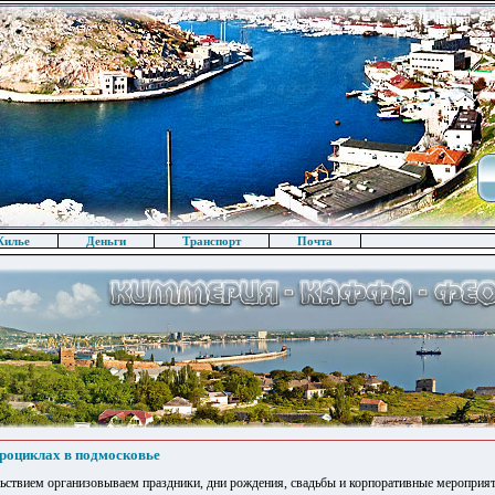
илье
Деньги
Транспорт
Почта
дроциклах в подмосковье
ьствием организовываем праздники, дни рождения, свадьбы и корпоративные мероприя