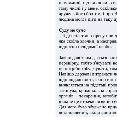
неможливі, що викликало ве
тому числі і у мене, оскільк
дружу з його братом, і про 
людина могла піти на таку д
Суду не було
- Тоді слідство в пресу по
яка скоїла злочин, а наспра
відносно невідомої особи.
Законодавством дається час 
перевірку, тобто з'ясувати 
не потрібно збуджувати, то
Навіщо державі витрачати ч
відповідальності, якщо він 
виявляється на підставі пров
загинула, кримінальна справ
органів – покарання, запобі
інакше це втрачає всякий се
Для чого було збуджено крим
встановлений, якщо воно мо