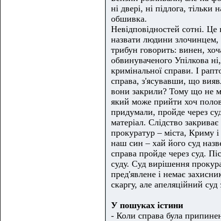
ні двері, ні підлога, тільки
обшивка.
Невідповідностей сотні. Це 
назвати людини злочинцем, ті
трибун говорить: винен, хо
обвинуваченого Упілкова ні,
кримінальної справи. І рапт
справа, з'ясувавши, що вияв
вони закрили? Тому що не м
який може прийти хоч полов
придумали, пройде через суд
матеріал. Слідство закриває
прокуратур – міста, Криму і
наш син – хай його суд назв
справа пройде через суд. Пі
суду. Суд вирішення прокур
пред'явлене і немає захисни
скаргу, але апеляційний суд
У пошуках істини
- Коли справа була припинен