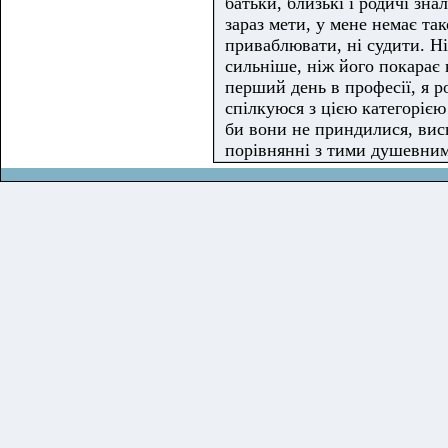
батьки, близькі і родичі зна
зараз мети, у мене немає так
приваблювати, ні судити. Ні
сильніше, ніж його покарає 
перший день в професії, я ро
спілкуюся з цією категорією
би вони не приндилися, висн
порівнянні з тими душевним