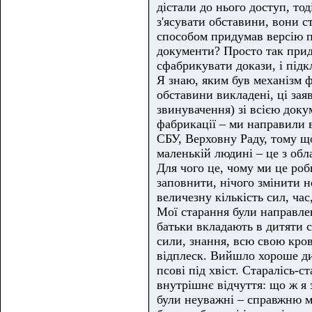
дістали до нього доступ, то
з'ясувати обставини, вони ст
способом придумав версію по
документи? Просто так прид
сфабрикувати докази, і підкл
Я знаю, яким був механізм фа
обставини викладені, ці зая
звинувачення) зі всією док
фабрикації – ми направили в
СБУ, Верховну Раду, тому щ
маленькій людині – це з обл
Для чого це, чому ми це роб
заповнити, нічого змінити н
величезну кількість сил, ча
Мої старання були направлен
батьки вкладають в дитяти с
сили, знання, всю свою кров.
відплеск. Вийшло хороше ди
псові під хвіст. Старалісь-с
внутрішнє відчуття: що ж я 
були неуважні – справжню м