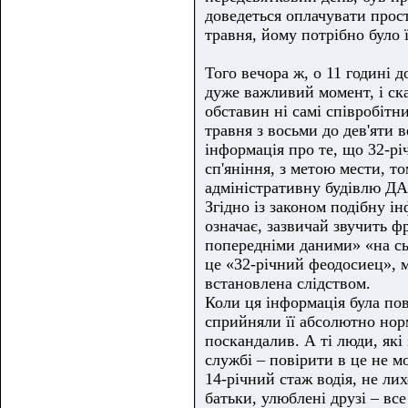
доведеться оплачувати прості
травня, йому потрібно було 
Того вечора ж, о 11 годині 
дуже важливий момент, і ска
обставин ні самі співробітн
травня з восьми до дев'яти 
інформація про те, що 32-рі
сп'яніння, з метою мести, т
адміністративну будівлю ДА
Згідно із законом подібну і
означає, зазвичай звучить ф
попередніми даними» «на сь
це «32-річний феодосиец», м
встановлена слідством.
Коли ця інформація була пові
сприйняли її абсолютно норм
поскандалив. А ті люди, які
службі – повірити в це не м
14-річний стаж водія, не лихо
батьки, улюблені друзі – вс