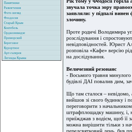
Рік тому у Феодосії горіла 
Памятники
звучала точка зору правоо
Развлечения
заявляли: у підпалі винен
Фото взгляд
Феодосия
злочину.
Старый Крым
Коктебель
Проте родичі Володимира уп
Орджоникидзе
розслідування і спростовую
Приморский
Береговое
невідповідностей. Юрист Ал
Курортное
розповіла «Кафе» версію рід
Арт-галерея
на дослідування.
Легенды Крыма
Величезний резонанс
- Восьмого травня минулого 
будівлі ДАІ повалив дим, за
Що там сталося – невідомо, 
вийшов зі свого будинку і 
переговорити з начальником.
штрафплощадку машину, і, н
приїжджав з водієм, щоб її з
можна вирішити тільки з на
передсвятковий день, був п