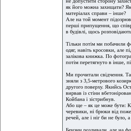
не допустити сторону захист
як його можна захищати? Як
матеріалах справи – інше?
Але на той момент підозрюва
перші припущення, що співро
в будівлі, щось розповідають
Тільки потім ми побачили фо
одяг, навіть кросовки, але 
залікова книжка. По фотогра
потім перетягнуто в інше, пі
Ми прочитали свідчення. Та
зняли з 3,5-метрового козир
другого поверху. Якийсь Ост
вирвав із стіни вбетонірова
Койбана і зістрибнув.
Або ще – як це може бути: 
черевики, ні брюки від поже
речей, але і ніг би не було,
Бензин розливали, але на фо