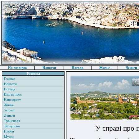
На главную
Новости
Погода
Жилье
Деньги
Разделы
Главная
Новости
Погода
Ваш вопрос
Наш юрист
Жилье
Услуги
Деньги
Транспорт
Экскурсии
У справі про 
Пляжи
Музеи