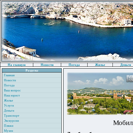
На главную
Новости
Погода
Жилье
Деньги
Разделы
Главная
Новости
Погода
Ваш вопрос
Наш юрист
Жилье
Услуги
Деньги
Транспорт
Экскурсии
Мобилк
Пляжи
Музеи