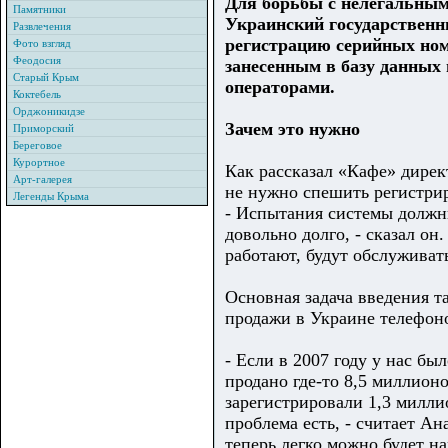
Для борьбы с нелегальным
Памятники
Украинский государственн
Развлечения
регистрацию серийных ном
Фото взгляд
Феодосия
занесенным в базу данных
Старый Крым
операторами.
Коктебель
Орджоникидзе
Зачем это нужно
Приморский
Береговое
Курортное
Как рассказал «Кафе» дире
Арт-галерея
не нужно спешить регистрир
Легенды Крыма
- Испытания системы должны
довольно долго, - сказал он
работают, будут обслуживат
Основная задача введения т
продажи в Украине телефон
- Если в 2007 году у нас б
продано где-то 8,5 миллион
зарегистрировали 1,3 милли
проблема есть, - считает Ан
теперь легко можно будет н