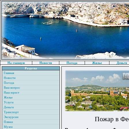
На главную
Новости
Погода
Жилье
Деньги
Разделы
Главная
Новости
Погода
Ваш вопрос
Наш юрист
Жилье
Услуги
Деньги
Транспорт
Экскурсии
Пожар в Фе
Пляжи
Музеи