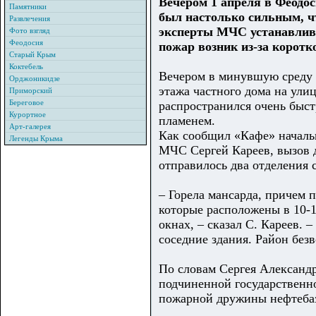
Вечером 1 апреля в Феодос
Памятники
был настолько сильным, ч
Развлечения
эксперты МЧС устанавлива
Фото взгляд
Феодосия
пожар возник из-за коротк
Старый Крым
Коктебель
Вечером в минувшую среду 
Орджоникидзе
этажа частного дома на улиц
Приморский
Береговое
распространился очень быс
Курортное
пламенем.
Арт-галерея
Как сообщил «Кафе» началь
Легенды Крыма
МЧС Сергей Кареев, вызов д
отправилось два отделения 
– Горела мансарда, причем 
которые расположены в 10-1
окнах, – сказал С. Кареев. 
соседние здания. Район без
По словам Сергея Александ
подчиненной государственн
пожарной дружины нефтеба