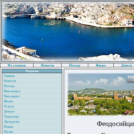
На главную
Новости
Погода
Жилье
Деньги
Разделы
Главная
Новости
Погода
Ваш вопрос
Наш юрист
Жилье
Услуги
Деньги
Транспорт
Экскурсии
Феодосийца
Пляжи
Музеи