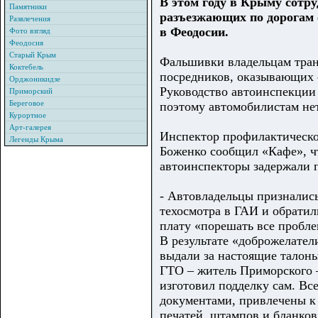
В этом году в Крыму сотр
Памятники
разъезжающих по дорогам 
Развлечения
в Феодосии.
Фото взгляд
Феодосия
Старый Крым
Фальшивки владельцам тран
Коктебель
посредников, оказывающих 
Орджоникидзе
Руководство автоинспекции 
Приморский
Береговое
поэтому автомобилистам не
Курортное
Арт-галерея
Инспектор профилактическ
Легенды Крыма
Боженко сообщил «Кафе», чт
автоинспекторы задержали 
- Автовладельцы призналис
техосмотра в ГАИ и обрати
плату «порешать все пробле
В результате «доброжелател
выдали за настоящие талон
ГТО – житель Приморского –
изготовил подделку сам. Вс
документами, привлечены к 
печатей, штампов и бланков