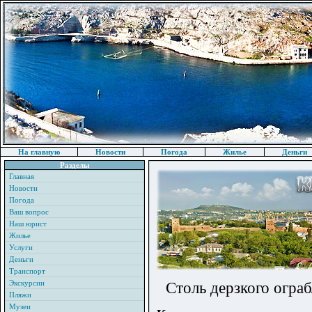
На главную
Новости
Погода
Жилье
Деньги
Разделы
Главная
Новости
Погода
Ваш вопрос
Наш юрист
Жилье
Услуги
Деньги
Транспорт
Экскурсии
Столь дерзкого ограб
Пляжи
Музеи