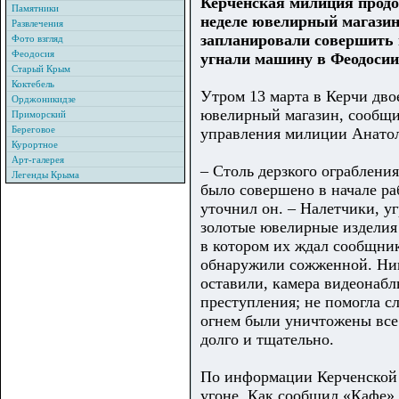
Керченская милиция продо
Памятники
неделе ювелирный магазин
Развлечения
запланировали совершить н
Фото взгляд
Феодосия
угнали машину в Феодосии
Старый Крым
Коктебель
Утром 13 марта в Керчи дво
Орджоникидзе
ювелирный магазин, сообщи
Приморский
Береговое
управления милиции Анато
Курортное
Арт-галерея
– Столь дерзкого ограбления
Легенды Крыма
было совершено в начале ра
уточнил он. – Налетчики, у
золотые ювелирные изделия
в котором их ждал сообщни
обнаружили сожженной. Ник
оставили, камера видеонаб
преступления; не помогла с
огнем были уничтожены все
долго и тщательно.
По информации Керченской 
угоне. Как сообщил «Кафе»