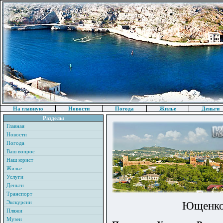
На главную
Новости
Погода
Жилье
Деньги
Разделы
Главная
Новости
Погода
Ваш вопрос
Наш юрист
Жилье
Услуги
Деньги
Транспорт
Экскурсии
Ющенко 
Пляжи
Музеи