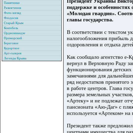
Президент Украины Викто
Памятники
поддержке и особенностях
Развлечения
«Молодая гвардия». Соотв
Фото взгляд
Феодосия
главы государства.
Старый Крым
Коктебель
В соответствии с текстом у
Орджоникидзе
налогообложения прибыль д
Приморский
Береговое
оздоровления и отдыха дете
Курортное
Арт-галерея
Как сообщало агентство е-
Легенды Крыма
вернул в Верховную Раду за
функционирования детских 
замечаниями для дальнейше
ряд недостатков принятого з
в работе центров. Глава го
размера земельных участков
«Артеку» и не подлежат отч
пансионата «Аю-Даг» с пляж
используется «Артеком» на 
Президент также предложил 
центрами имущества для ра