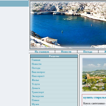
На главную
Новости
Погода
Ж
Разделы
Главная
Новости
Погода
Ваш вопрос
Наш юрист
Жилье
Услуги
Деньги
Транспорт
Экскурсии
купить стирал
Пляжи
Киоск сантехники 
Музеи