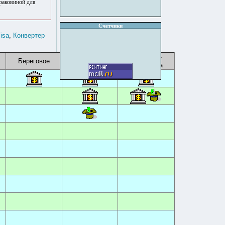
раковиной для
Счетчики
isa
,
Конвертер
Курортное
Береговое
Старый Крым
Щебетовка