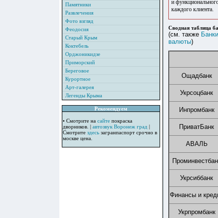
и функционального
Памятники
каждого клиента.
Развлечения
Фото взгляд
Сводная таблица ба
Феодосия
(см. также
Банки
Старый Крым
валюты
)
Коктебель
Орджоникидзе
Приморский
Береговое
Ощадбанк
Курортное
Арт-галерея
Укрсоцбанк
Легенды Крыма
Рекомендуем
Инпромбанк
• Смотрите на
сайте
покраска
ПриватБанк
дворников. |
автозвук Воронеж град
|
Смотрите
здесь
загранпаспорт срочно в
москве цена.
АВАЛЬ
Проминвестбан
Укрсиббанк
Финансы и кред
Укрпромбанк